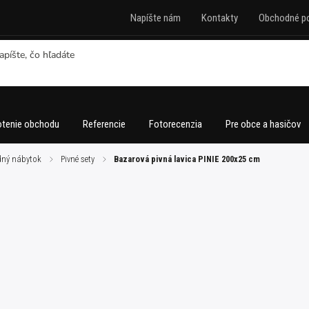
Napíšte nám
Kontakty
Obchodné p
tenie obchodu
Referencie
Fotorecenzia
Pre obce a hasičov
ný nábytok
/
Pivné sety
/
Bazarová pivná lavica PINIE 200x25 cm