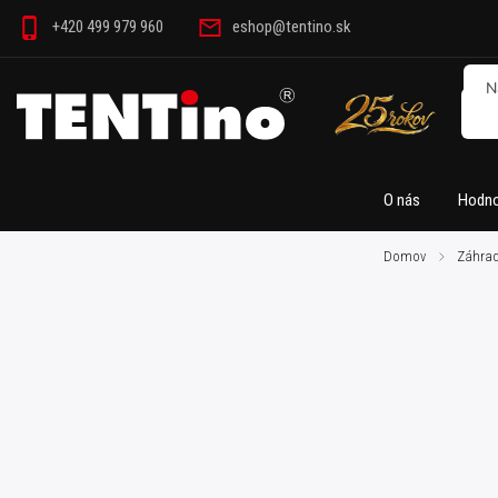
+420 499 979 960
eshop@tentino.sk
O nás
Hodno
Domov
/
Záhrad