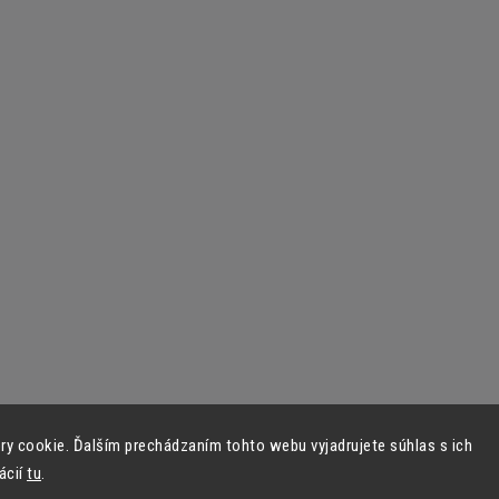
y cookie. Ďalším prechádzaním tohto webu vyjadrujete súhlas s ich
ácií
tu
.