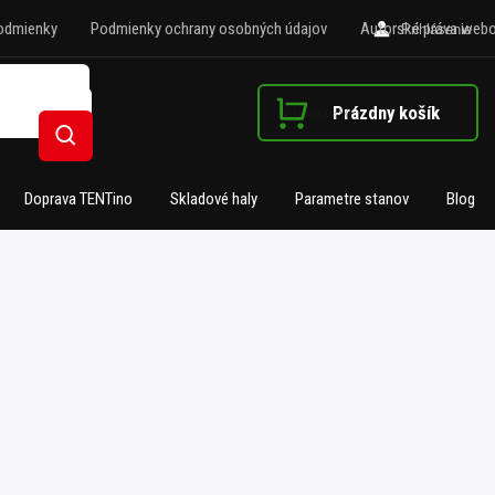
odmienky
Podmienky ochrany osobných údajov
Autorské práva webo
Prihlásenie
Prázdny košík
Nákupný košík
Hľadať
Doprava TENTino
Skladové haly
Parametre stanov
Blog