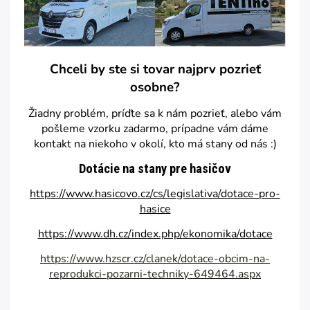
Chceli by ste si tovar najprv pozrieť
osobne?
Žiadny problém, príďte sa k nám pozrieť, alebo vám
pošleme vzorku zadarmo, prípadne vám dáme
kontakt na niekoho v okolí, kto má stany od nás :)
Dotácie na stany pre hasičov
https://www.hasicovo.cz/cs/legislativa/dotace-pro-
hasice
https://www.dh.cz/index.php/ekonomika/dotace
https://www.hzscr.cz/clanek/dotace-obcim-na-
reprodukci-pozarni-techniky-649464.aspx