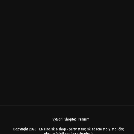
Vytvoril Shoptet Premium
Copyright 2026
TENTino.sk e-shop - párty stany, skladacie stoly, stoličky,
obrusy
. Všetky práva vyhradené.