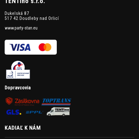
TENTino s.r.o.
Dukelská 87
517 42 Doudleby nad Orlicí
www.party-stan.eu
Dopravcovia
KADIAĽ K NÁM