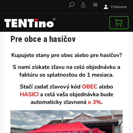
Prihlásenie
Pre obce a hasičov
Kupujete stany pre obec alebo pre hasičov?
S nami získate zľavu na celú objednávku a
faktúru so splatnosťou do 1 mesiaca.
Stačí zadať zľavový kód
OBEC
alebo
HASICI
a celá vaša objednávka bude
automaticky zľavnená
o 3%
.