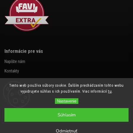
Informácie pre vás
Napíšte nám
Kontakty
Obchodné podmienky
Tento web používa súbory cookie. Ďalším prechádzaním tohto webu
Podmienky ochrany osobných údajov
vyjadrujete súhlas s ich používaním. Viac informácií
tu
.
Autorské práva webovej stránky
Nastavenie
Ochranná známka
Súhlasím
Vzájomná výmena spätných odkazov
Časté otázky
Odmietnuť