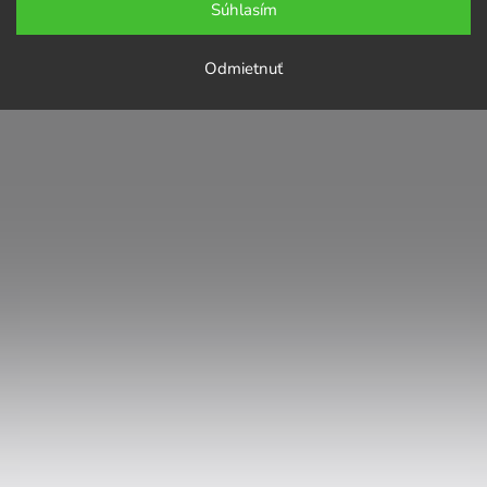
Súhlasím
Odmietnuť