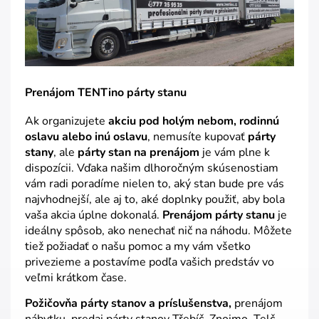
Prenájom TENTino párty stanu
Ak organizujete
akciu pod holým nebom, rodinnú
oslavu alebo inú oslavu
, nemusíte kupovať
párty
stany
, ale
párty stan na prenájom
je vám plne k
dispozícii. Vďaka našim dlhoročným skúsenostiam
vám radi poradíme nielen to, aký stan bude pre vás
najvhodnejší, ale aj to, aké doplnky použiť, aby bola
vaša akcia úplne dokonalá.
Prenájom párty stanu
je
ideálny spôsob, ako nenechať nič na náhodu. Môžete
tiež požiadať o našu pomoc a my vám všetko
privezieme a postavíme podľa vašich predstáv vo
veľmi krátkom čase.
Požičovňa párty stanov a príslušenstva,
prenájom
nábytku, predaj párty stanov Třebíč, Znojmo, Telč,