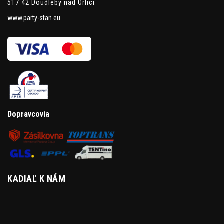
517 42 Doudleby nad Orlicí
www.party-stan.eu
Dopravcovia
KADIAĽ K NÁM