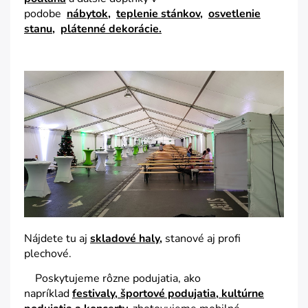
podobe
nábytok
,
teplenie stánkov
,
osvetlenie
stanu,
plátenné dekorácie.
Nájdete tu aj
skladové haly
,
stanové aj profi
plechové.
Poskytujeme rôzne podujatia, ako
napríklad
festivaly, športové podujatia, kultúrne