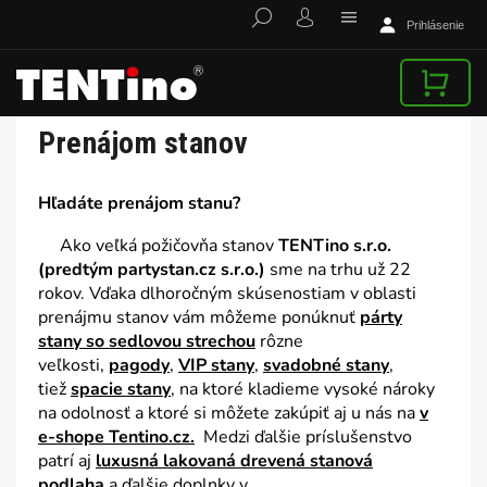
Prihlásenie
Prenájom stanov
Hľadáte prenájom stanu?
Ako veľká požičovňa stanov
TENTino s.r.o.
(predtým partystan.cz s.r.o.)
sme na trhu už 22
rokov. Vďaka dlhoročným skúsenostiam v oblasti
prenájmu stanov vám môžeme ponúknuť
párty
stany so sedlovou strechou
rôzne
veľkosti,
pagody
,
VIP stany
,
svadobné stany
,
tiež
spacie stany
,
na ktoré kladieme vysoké nároky
na odolnosť a ktoré si môžete zakúpiť aj u nás na
v
e-shope Tentino.cz.
Medzi ďalšie príslušenstvo
patrí aj
luxusná lakovaná drevená stanová
podlaha
a ďalšie doplnky v