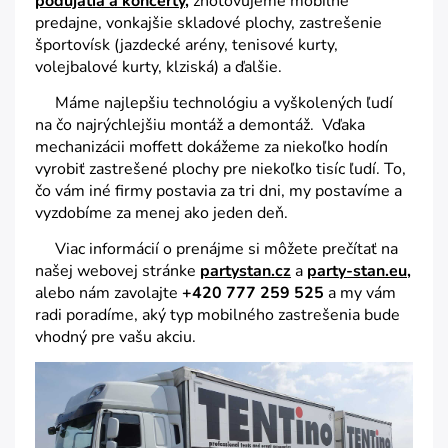
podujatia a koncerty,
zhotovujeme mobilné
predajne, vonkajšie skladové plochy, zastrešenie
športovísk (jazdecké arény, tenisové kurty,
volejbalové kurty, klziská) a ďalšie.
Máme najlepšiu technológiu a vyškolených ľudí
na čo najrýchlejšiu montáž a demontáž. Vďaka
mechanizácii moffett dokážeme za niekoľko hodín
vyrobiť zastrešené plochy pre niekoľko tisíc ľudí. To,
čo vám iné firmy postavia za tri dni, my postavíme a
vyzdobíme za menej ako jeden deň.
Viac informácií o prenájme si môžete prečítať na
našej webovej stránke
partystan.cz
a
party-stan.eu,
alebo nám zavolajte
+420 777 259 525
a my vám
radi poradíme, aký typ mobilného zastrešenia bude
vhodný pre vašu akciu.