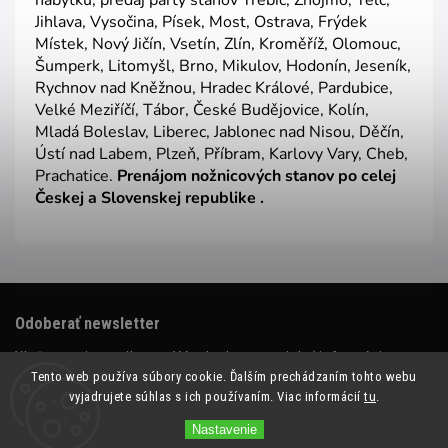
Jihlava, Vysočina, Písek, Most, Ostrava, Frýdek
Místek, Nový Jičín, Vsetín, Zlín, Kroměříž, Olomouc,
Šumperk, Litomyšl, Brno, Mikulov, Hodonín, Jeseník,
Rychnov nad Kněžnou, Hradec Králové, Pardubice,
Velké Meziříčí, Tábor, České Budějovice, Kolín,
Mladá Boleslav, Liberec, Jablonec nad Nisou, Děčín,
Ústí nad Labem, Plzeň, Příbram, Karlovy Vary, Cheb,
Prachatice.
Prenájom nožnicových stanov po celej
Českej a Slovenskej republike .
Odoberať newsletter
Vložte svoj e-mail a my Vám budeme zasielať informácie o
nových produktoch na našom e-shope.
Tento web používa súbory cookie. Ďalším prechádzaním tohto webu
vyjadrujete súhlas s ich používaním. Viac informácií
tu
.
Email
Nastavenie