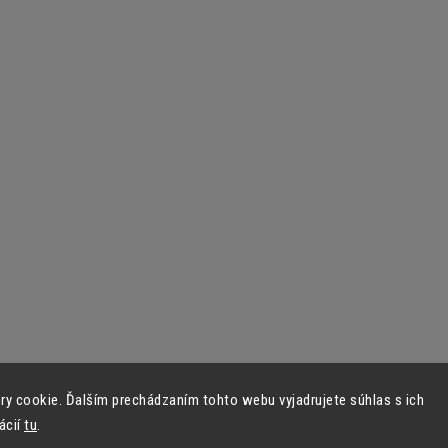
y cookie. Ďalším prechádzaním tohto webu vyjadrujete súhlas s ich
ácií
tu
.