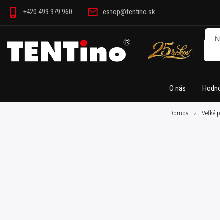
+420 499 979 960
eshop@tentino.sk
O nás
Hodno
Domov
/
Veľké p