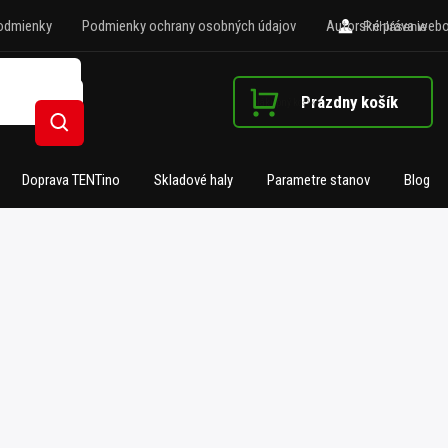
odmienky
Podmienky ochrany osobných údajov
Autorské práva webo
Prihlásenie
Prázdny košík
Nákupný košík
Hľadať
Doprava TENTino
Skladové haly
Parametre stanov
Blog