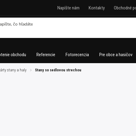
Napíšte nám
Kontakty
Obchodné p
tenie obchodu
Referencie
Fotorecenzia
Pre obce a hasičov
árty stany a haly
/
Stany so sedlovou strechou