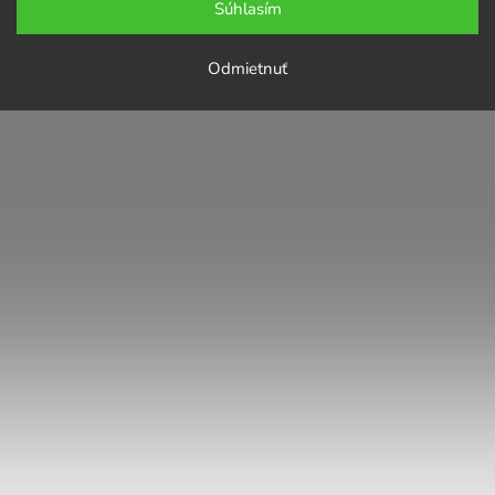
Súhlasím
Odmietnuť