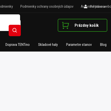
odmienky
Podmienky ochrany osobných údajov
Autorské práva webo
Prihlásenie
Prázdny košík
Nákupný košík
Hľadať
Doprava TENTino
Skladové haly
Parametre stanov
Blog