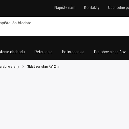
Napíšte nám
Kontakty
Obchodné p
tenie obchodu
Referencie
Fotorecenzia
Pre obce a hasičov
arebné stany
/
Skládací stan 4x12 m