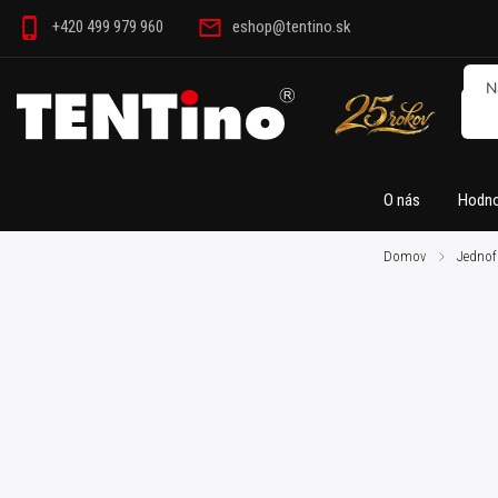
+420 499 979 960
eshop@tentino.sk
O nás
Hodno
Domov
/
Jednof