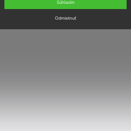
Súhlasím
Odmietnuť