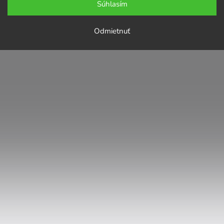
Súhlasím
Odmietnuť