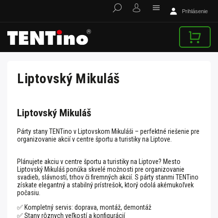
Prihlásenie
Liptovský Mikuláš
Liptovský Mikuláš
Párty stany TENTino v Liptovskom Mikuláši – perfektné riešenie pre
organizovanie akcií v centre športu a turistiky na Liptove.
Plánujete akciu v centre športu a turistiky na Liptove? Mesto
Liptovský Mikuláš ponúka skvelé možnosti pre organizovanie
svadieb, slávností, trhov či firemných akcií. S párty stanmi TENTino
získate elegantný a stabilný prístrešok, ktorý odolá akémukoľvek
počasiu.
✅ Kompletný servis: doprava, montáž, demontáž
✅ Stany rôznych veľkostí a konfigurácií