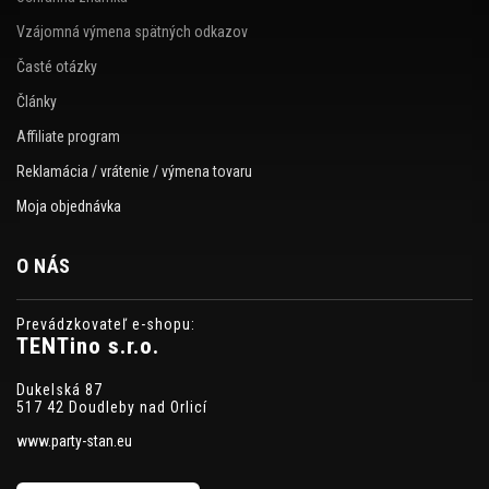
Vzájomná výmena spätných odkazov
Časté otázky
Články
Affiliate program
Reklamácia / vrátenie / výmena tovaru
Moja objednávka
O NÁS
Prevádzkovateľ e-shopu:
TENTino s.r.o.
Dukelská 87
517 42 Doudleby nad Orlicí
www.party-stan.eu