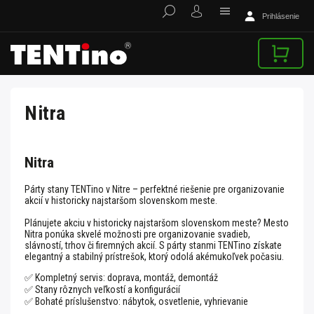
Prihlásenie
Nitra
Nitra
Párty stany TENTino v Nitre – perfektné riešenie pre organizovanie
akcií v historicky najstaršom slovenskom meste.
Plánujete akciu v historicky najstaršom slovenskom meste? Mesto
Nitra ponúka skvelé možnosti pre organizovanie svadieb,
slávností, trhov či firemných akcií. S párty stanmi TENTino získate
elegantný a stabilný prístrešok, ktorý odolá akémukoľvek počasiu.
✅ Kompletný servis: doprava, montáž, demontáž
✅ Stany rôznych veľkostí a konfigurácií
✅ Bohaté príslušenstvo: nábytok, osvetlenie, vyhrievanie