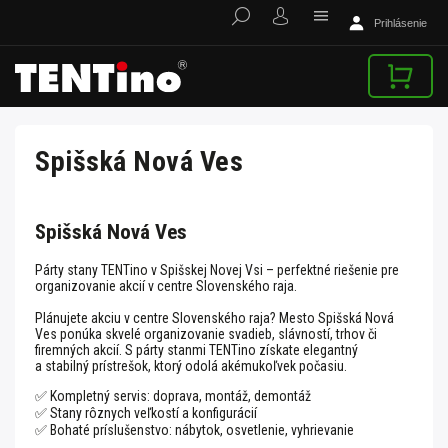
Prihlásenie
Spišská Nová Ves
Spišská Nová Ves
Párty stany TENTino v Spišskej Novej Vsi – perfektné riešenie pre
organizovanie akcií v centre Slovenského raja.
Plánujete akciu v centre Slovenského raja? Mesto Spišská Nová
Ves ponúka skvelé organizovanie svadieb, slávností, trhov či
firemných akcií. S párty stanmi TENTino získate elegantný
a stabilný prístrešok, ktorý odolá akémukoľvek počasiu.
✅ Kompletný servis: doprava, montáž, demontáž
✅ Stany rôznych veľkostí a konfigurácií
✅ Bohaté príslušenstvo: nábytok, osvetlenie, vyhrievanie