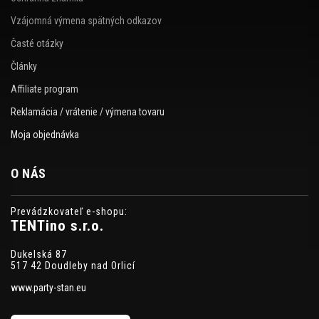
Vzájomná výmena spätných odkazov
Časté otázky
Články
Affiliate program
Reklamácia / vrátenie / výmena tovaru
Moja objednávka
O NÁS
Prevádzkovateľ e-shopu:
TENTino s.r.o.
Dukelská 87
517 42 Doudleby nad Orlicí
www.party-stan.eu