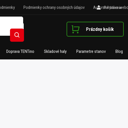
odmienky
Podmienky ochrany osobných údajov
Autorské práva webo
Prihlásenie
Prázdny košík
Nákupný košík
Hľadať
Doprava TENTino
Skladové haly
Parametre stanov
Blog