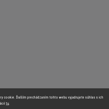
y cookie. Ďalším prechádzaním tohto webu vyjadrujete súhlas s ich
ácií
tu
.