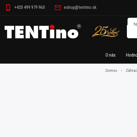
+420 499 979 960
eshop@tentino.sk
O nás
Hodno
Domov
/
Záhrad