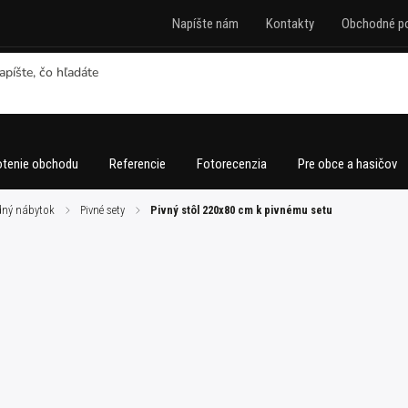
Napíšte nám
Kontakty
Obchodné p
tenie obchodu
Referencie
Fotorecenzia
Pre obce a hasičov
ný nábytok
/
Pivné sety
/
Pivný stôl 220x80 cm k pivnému setu