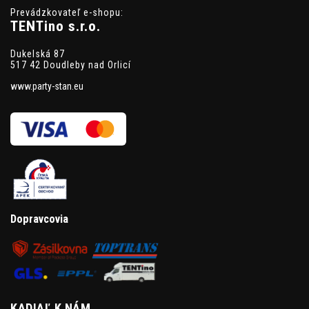
Prevádzkovateľ e-shopu:
TENTino s.r.o.
Dukelská 87
517 42 Doudleby nad Orlicí
www.party-stan.eu
Dopravcovia
KADIAĽ K NÁM