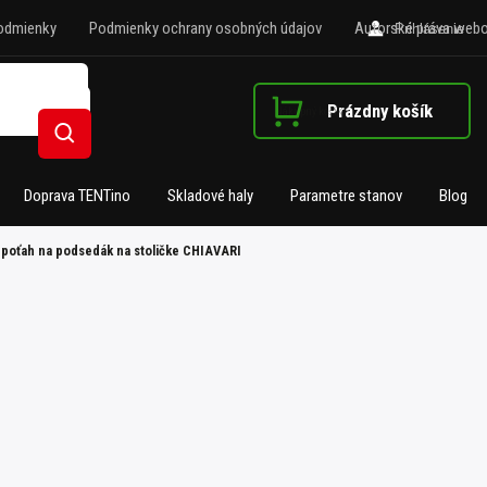
odmienky
Podmienky ochrany osobných údajov
Autorské práva webo
Prihlásenie
Prázdny košík
Nákupný košík
Hľadať
Doprava TENTino
Skladové haly
Parametre stanov
Blog
 poťah na podsedák na stoličke CHIAVARI