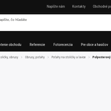
Napíšte nám
Kontakty
Obchodné p
tenie obchodu
Referencie
Fotorecenzia
Pre obce a hasičov
stoličky, obrusy
/
Obrusy, poťahy
/
Poťahy na stoličky a lavice
/
Polyesterový