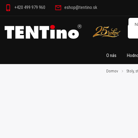
+420 499 979 960
eshop@tentino.sk
O nás
Hodno
Domov
/
Stoly, 