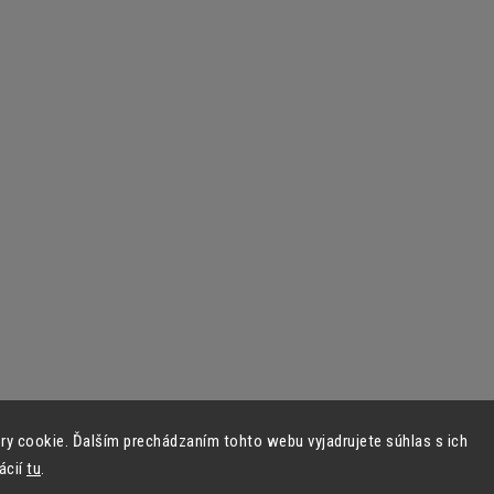
y cookie. Ďalším prechádzaním tohto webu vyjadrujete súhlas s ich
ácií
tu
.