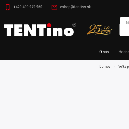
+420 499 979 960
eshop@tentino.sk
O nás
Hodno
Domov
/
Veľké p