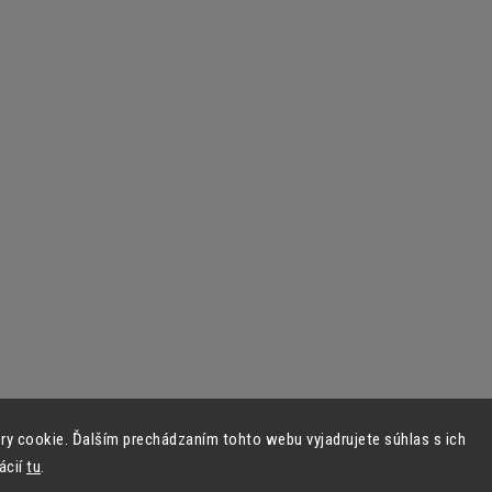
y cookie. Ďalším prechádzaním tohto webu vyjadrujete súhlas s ich
ácií
tu
.