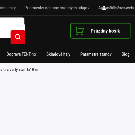
odmienky
Podmienky ochrany osobných údajov
Autorské práva webo
Prihlásenie
Prázdny košík
Nákupný košík
Hľadať
Doprava TENTino
Skladové haly
Parametre stanov
Blog
citná párty stan 8x10 m