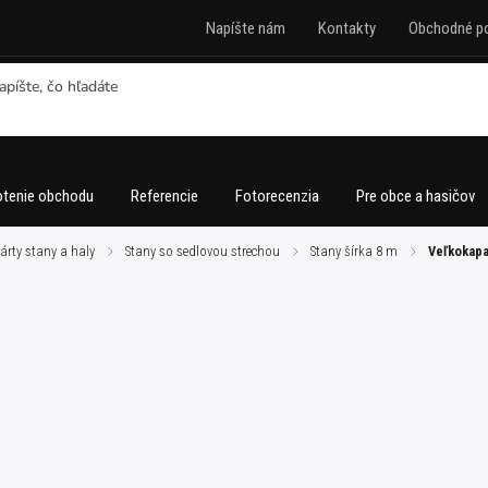
Napíšte nám
Kontakty
Obchodné p
tenie obchodu
Referencie
Fotorecenzia
Pre obce a hasičov
árty stany a haly
/
Stany so sedlovou strechou
/
Stany šírka 8 m
/
Veľkokapa