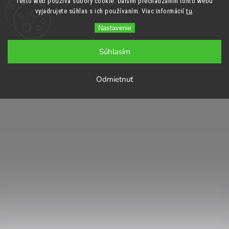
Tento web používa súbory cookie. Ďalším prechádzaním tohto webu
vyjadrujete súhlas s ich používaním. Viac informácií
tu
.
Nastavenie
Súhlasím
Odmietnuť