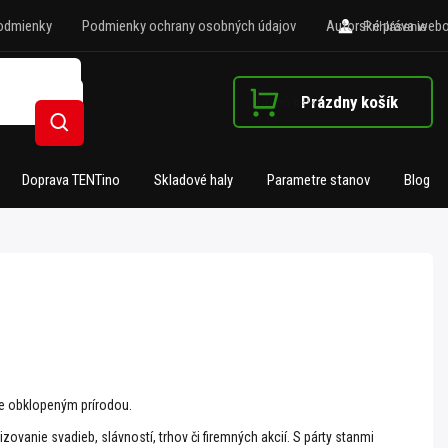
odmienky
Podmienky ochrany osobných údajov
Autorské práva webo
Prihlásenie
Prázdny košík
Nákupný košík
Hľadať
Doprava TENTino
Skladové haly
Parametre stanov
Blog
te obklopeným prírodou.
vanie svadieb, slávností, trhov či firemných akcií. S párty stanmi