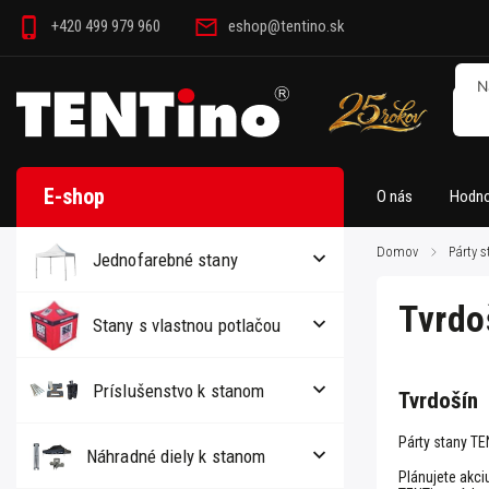
+420 499 979 960
eshop@tentino.sk
O nás
Hodno
Domov
/
Párty s
Jednofarebné stany
Tvrdo
Stany s vlastnou potlačou
Príslušenstvo k stanom
Tvrdošín
Párty stany TE
Náhradné diely k stanom
Plánujete akci