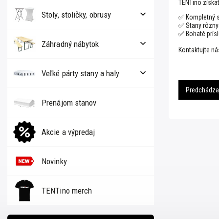
TENTino získat
Stoly, stoličky, obrusy
✅ Kompletný s
✅ Stany rôznyc
✅ Bohaté prísl
Záhradný nábytok
Kontaktujte ná
Veľké párty stany a haly
Predchádzaj
Prenájom stanov
Akcie a výpredaj
Novinky
TENTino merch