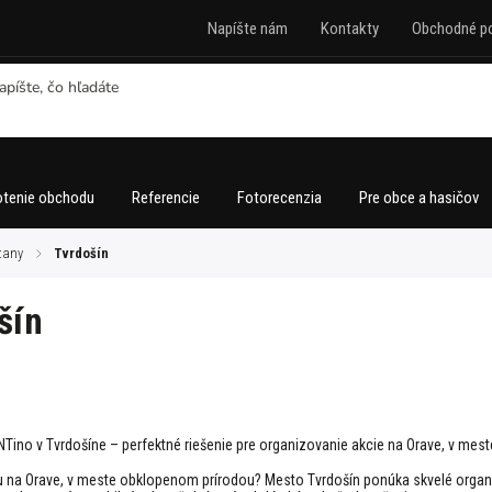
Napíšte nám
Kontakty
Obchodné p
tenie obchodu
Referencie
Fotorecenzia
Pre obce a hasičov
tany
/
Tvrdošín
šín
NTino v Tvrdošíne – perfektné riešenie pre organizovanie akcie na Orave, v mes
u na Orave, v meste obklopenom prírodou? Mesto Tvrdošín ponúka skvelé organizo