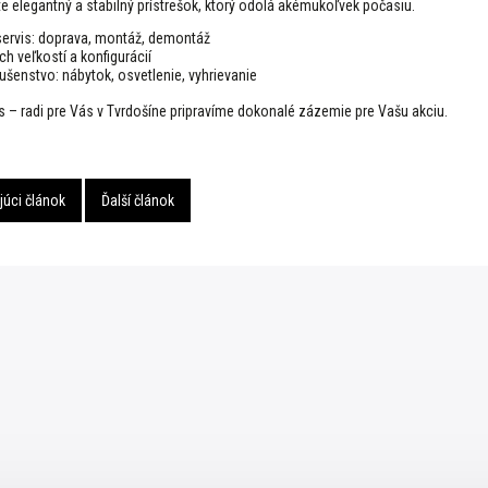
e elegantný a stabilný prístrešok, ktorý odolá akémukoľvek počasiu.
ervis: doprava, montáž, demontáž
h veľkostí a konfigurácií
ušenstvo: nábytok, osvetlenie, vyhrievanie
s – radi pre Vás v Tvrdošíne pripravíme dokonalé zázemie pre Vašu akciu.
úci článok
Ďalší článok