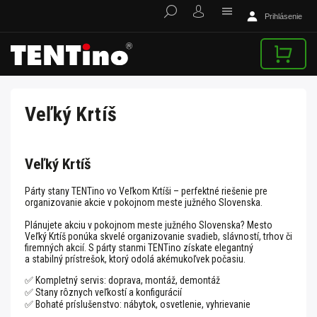
Prihlásenie
Veľký Krtíš
Veľký Krtíš
Párty stany TENTino vo Veľkom Krtíši – perfektné riešenie pre
organizovanie akcie v pokojnom meste južného Slovenska.
Plánujete akciu v pokojnom meste južného Slovenska? Mesto
Veľký Krtíš ponúka skvelé organizovanie svadieb, slávností, trhov či
firemných akcií. S párty stanmi TENTino získate elegantný
a stabilný prístrešok, ktorý odolá akémukoľvek počasiu.
✅ Kompletný servis: doprava, montáž, demontáž
✅ Stany rôznych veľkostí a konfigurácií
✅ Bohaté príslušenstvo: nábytok, osvetlenie, vyhrievanie