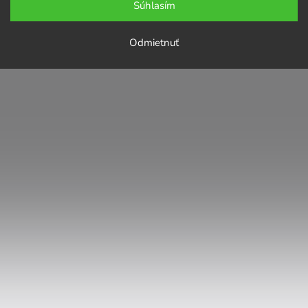
Súhlasím
Odmietnuť