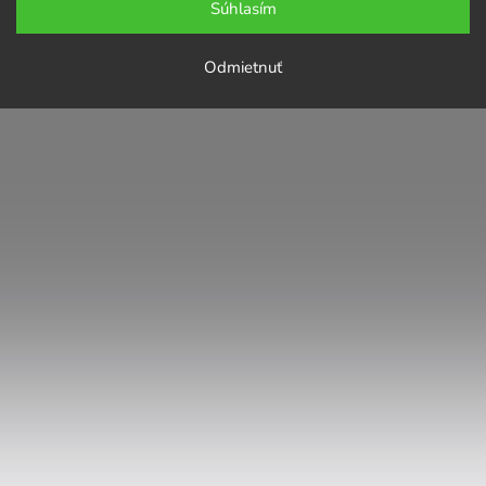
Súhlasím
Odmietnuť