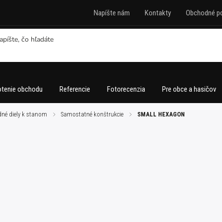
Napíšte nám
Kontakty
Obchodné p
tenie obchodu
Referencie
Fotorecenzia
Pre obce a hasičov
né diely k stanom
/
Samostatné konštrukcie
/
SMALL HEXAGON