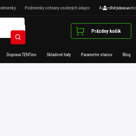
odmienky
Podmienky ochrany osobných údajov
Autorské práva webo
Prihlásenie
Prázdny košík
Nákupný košík
Hľadať
Doprava TENTino
Skladové haly
Parametre stanov
Blog