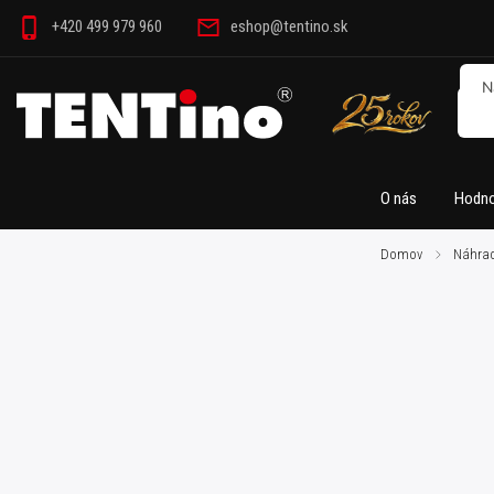
+420 499 979 960
eshop@tentino.sk
O nás
Hodno
Domov
/
Náhrad