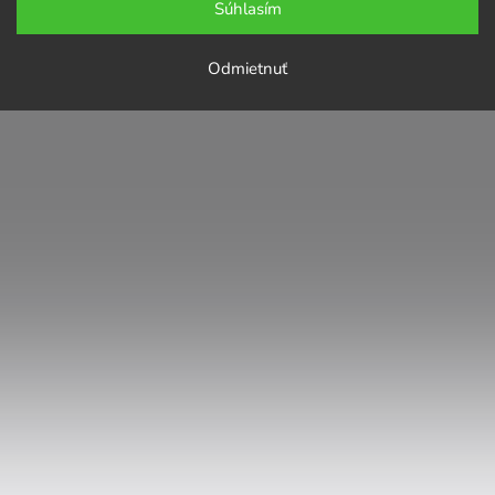
Súhlasím
Odmietnuť